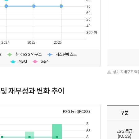
70
60
50
40
30이하
2024
2025
2026
S
한국 ESG 연구소
서스틴베스트
MSCI
S&P
상기 지배구조 핵
 및 재무성과 변화 추이
ESG 등급(KCGS)
구분
S
A+
ESG 등급
(KCGS)
A