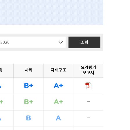
조회
요약평가
경
사회
지배구조
보고서
A
B+
A+
+
B+
A+
A
B
A