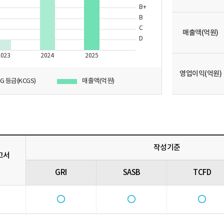
B+
B
C
매출액
(억원)
D
2023
2024
2025
영업이익
(억원)
SG 등급(KCGS)
매출액(억원)
작성기준
고서
GRI
SASB
TCFD