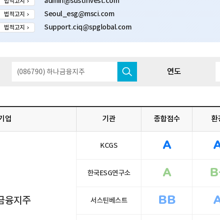
admin@sustinvest.com
법적고지
Seoul_esg@msci.com
법적고지
Support.ciq@spglobal.com
법적고지
연도
기업
기관
종합점수
환
A
KCGS
A
B
한국ESG연구소
금융지주
BB
서스틴베스트