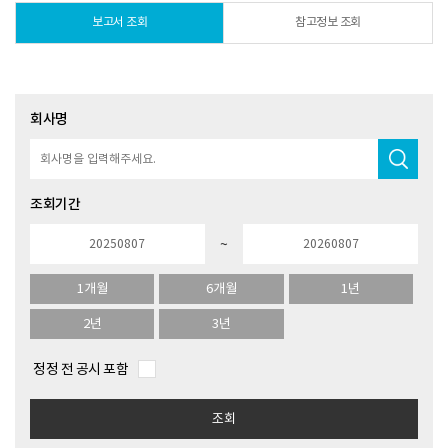
보고서 조회
참고정보 조회
회사명
조회기간
~
1개월
6개월
1년
2년
3년
정정 전 공시 포함
조회